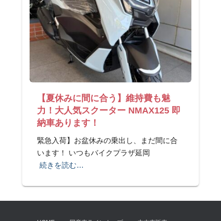
【夏休みに間に合う】維持費も魅
力！大人気スクーター NMAX125 即
納車あります！
緊急入荷】お盆休みの乗出し、まだ間に合
います！ いつもバイクプラザ延岡
続きを読む…