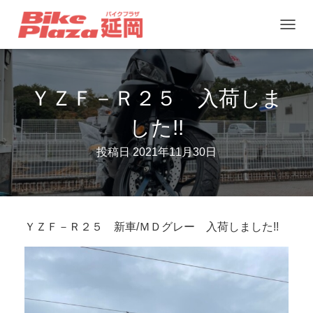
ナ
ビ
ゲ
ＹＺＦ－Ｒ２５ 入荷しま
ー
シ
した!!
ョ
ン
投稿日
2021年11月30日
を
切
り
ＹＺＦ－Ｒ２５ 新車/ＭＤグレー 入荷しました!!
替
え