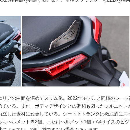
AXの存在感を強調する。また、前後フラッシャーもLEDを採
リアの曲面を深めてスリム化。2022年モデルと同様のシート
めている。また、ボディデザインとの調和も図ったシルエット
両立した素材に変更している。シート下トランクは徹底的にス
もヘルメット※2個、またはヘルメット1個＋A4サイズ
のビジ
状によっては、2個収納できない場合もあります。