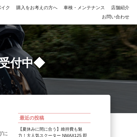
バイク
購入をお考えの方へ
車検・メンテナンス
店舗紹介
お問い合わせ
約受付中◆
最近の投稿
【夏休みに間に合う】維持費も魅
”に
力！大人気スクーター NMAX125 即