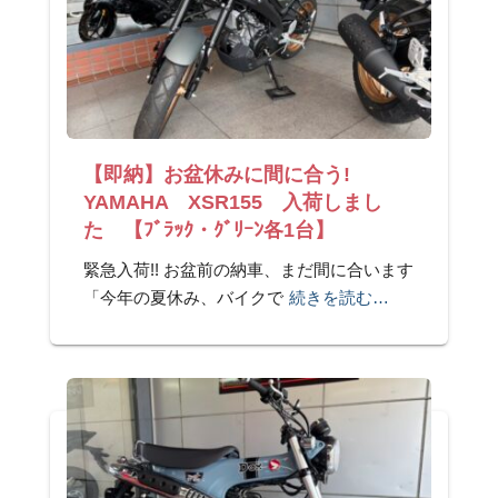
【即納】お盆休みに間に合う!
YAMAHA XSR155 入荷しまし
た 【ﾌﾞﾗｯｸ・ｸﾞﾘｰﾝ各1台】
緊急入荷!! お盆前の納車、まだ間に合います
「今年の夏休み、バイクで
続きを読む…