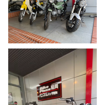
動
画
プ
レ
ー
ヤ
ー