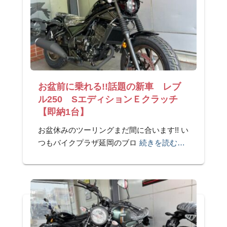
お盆前に乗れる!!話題の新車 レブ
ル250 SエディションＥクラッチ
【即納1台】
お盆休みのツーリングまだ間に合います!! い
つもバイクプラザ延岡のブロ
続きを読む…