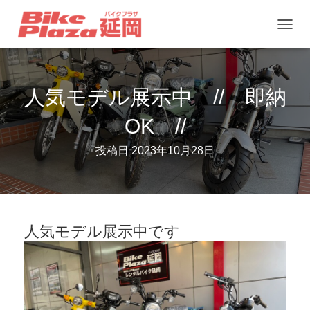
ナ
ビ
ゲ
人気モデル展示中 // 即納
ー
シ
OK //
ョ
ン
投稿日
2023年10月28日
を
切
り
替
人気モデル展示中です
え