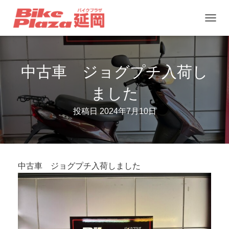
ナ
ビ
ゲ
中古車 ジョグプチ入荷し
ー
シ
ました
ョ
ン
投稿日
2024年7月10日
を
切
り
中古車 ジョグプチ入荷しました
替
え