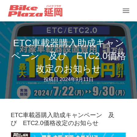
ナ
ビ
ゲ
ETC車載器購入助成キャン
ー
シ
ペーン 及び ETC2.0価格
ョ
改定のお知らせ
ン
を
投稿日
2024年9月11日
切
り
替
え
ETC車載器購入助成キャンペーン 及
び ETC2.0価格改定のお知らせ