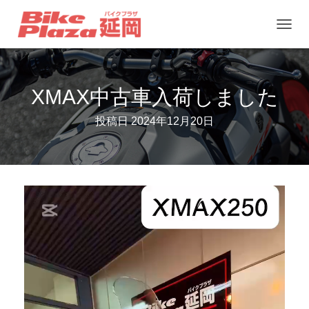
ナ
ビ
ゲ
XMAX中古車入荷しました
ー
シ
投稿日
2024年12月20日
ョ
ン
を
切
動
り
画
替
プ
え
レ
ー
ヤ
ー