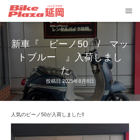
ナ
ビ
ゲ
新車『 ビーノ50 / マッ
ー
シ
トブルー 』入荷しまし
ョ
た
ン
を
投稿日
2025年8月8日
切
り
替
え
人気のビーノ50が入荷しました!!