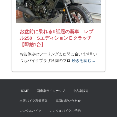
お盆前に乗れる!!話題の新車 レブ
ル250 SエディションＥクラッチ
【即納1台】
お盆休みのツーリングまだ間に合います!! い
つもバイクプラザ延岡のブロ
続きを読む…
HOME
国産車ラインナップ
中古車販売
出張バイク高価買取
車両お問い合わせ
レンタルバイク
レンタルバイクご予約